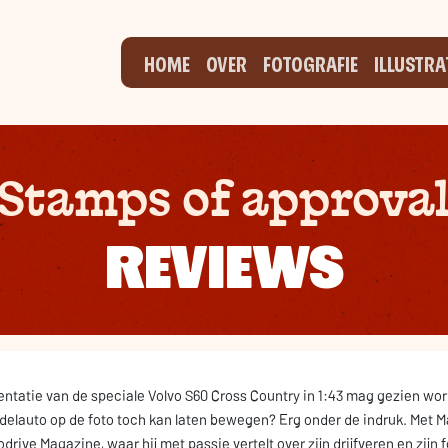
HOME
OVER
FOTOGRAFIE
ILLUSTRA
Stamps of approva
REVIEWS
entatie van de speciale Volvo S60 Cross Country in 1:43 mag gezien wo
elauto op de foto toch kan laten bewegen? Erg onder de indruk. Met Ma
drive Magazine, waar hij met passie vertelt over zijn drijfveren en zijn f