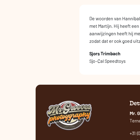
De woorden van Hanniba
met Martijn. Hij heeft ee
aanwijzingen heeft hij m
zodat dat er ook goed ui
Sjors Trimbach
Sjo-Cal Speedtoys
Det
Mr. 
Tern
+31 (