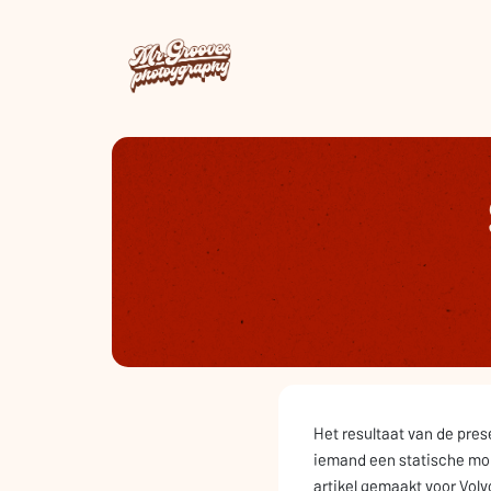
Het resultaat van de pres
iemand een statische mod
artikel gemaakt voor Volvo