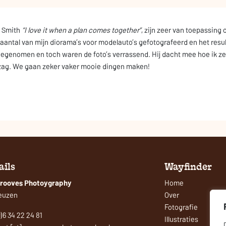
l Smith
“I love it when a plan comes together”
, zijn zeer van toepassin
n aantal van mijn diorama’s voor modelauto’s gefotografeerd en het resul
eegenomen en toch waren de foto’s verrassend. Hij dacht mee hoe ik ze
tzag. We gaan zeker vaker mooie dingen maken!
ails
Wayfinder
Grooves Photoygraphy
Home
euzen
Over
Fotografie
0)6 34 22 24 81
Illustraties