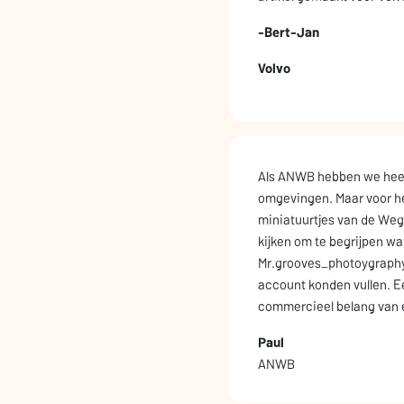
-Bert-Jan
Volvo
Als ANWB hebben we heel 
omgevingen. Maar voor he
miniatuurtjes van de Weg
kijken om te begrijpen wa
Mr.grooves_photoygraphy o
account konden vullen. E
commercieel belang van e
Paul
ANWB